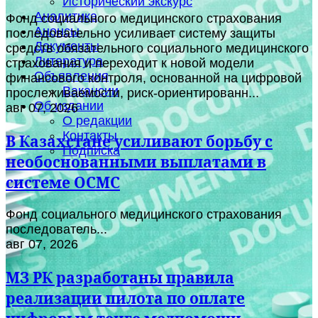
Исторический экскурс
Аналитика
Фонд социального медицинского страхования
Анонсы
последовательно усиливает систему защиты
Документы
средств обязательного социального медицинского
Литература
страхования и переходит к новой модели
Объявления
финансового контроля, основанной на цифровой
Вакансии
прослеживаемости, риск-ориентированн...
Об издании
авг 07, 2026
О редакции
Контакты
В Казахстане усиливают борьбу с
Подписка
необоснованными выплатами в
системе ОСМС
Фонд социального медицинского страхования
последователь...
авг 07, 2026
МЗ РК разработаны правила
реализации пилота по оплате