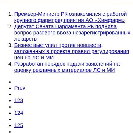
Премьер-Министр РК ознакомился с работой
крупного фармпредприятия АО «Химфарм»
Депутат Сената Парламента РК подняла
вопрос разового ввоза незарегистрированных
лекарств
Бизнес выступил против новшеств,
заложенных в проекте правил регулирования
цен на ЛС и МИ
Разработан порядок подачи заявлений на
оценку рекламных материалов ЛС и МИ
Prev
123
124
125