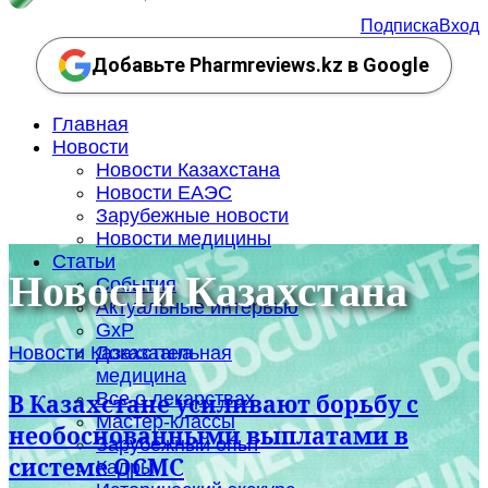
Подписка
Вход
Добавьте Pharmreviews.kz в Google
Главная
Новости
Новости Казахстана
Новости ЕАЭС
Зарубежные новости
Новости медицины
Статьи
Новости Казахстана
События
Актуальные интервью
GxP
Новости Казахстана
Доказательная
медицина
Все о лекарствах
В Казахстане усиливают борьбу с
Мастер-классы
необоснованными выплатами в
Зарубежный опыт
системе ОСМС
Кадры