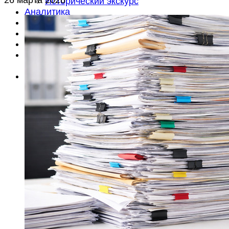
Исторический экскурс
Аналитика
Анонсы
Документы
Литература
Объявления
Вакансии
Об издании
О редакции
Контакты
Подписка