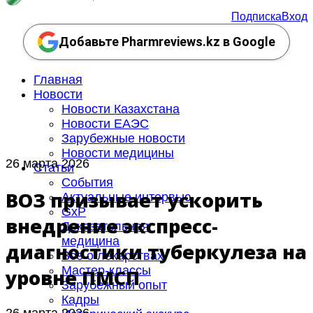
Подписка
Вход
Добавьте Pharmreviews.kz в Google
Главная
Новости
Новости Казахстана
Новости ЕАЭС
Зарубежные новости
Новости медицины
26 марта 2026
Статьи
События
ВОЗ призывает ускорить
Актуальные интервью
GxP
внедрение экспресс-
Доказательная
медицина
диагностики туберкулеза на
Все о лекарствах
Мастер-классы
уровне ПМСП
Зарубежный опыт
Кадры
26 марта 2026