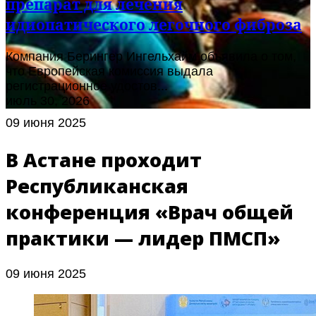
препарат для лечения
идиопатического легочного фиброза
Компания Берингер Ингельхайм объявила о том,
что Европейская комиссия выдала
регистрационное удостов...
июль 30, 2026
09 июня 2025
В Астане проходит
Республиканская
конференция «Врач общей
практики — лидер ПМСП»
09 июня 2025