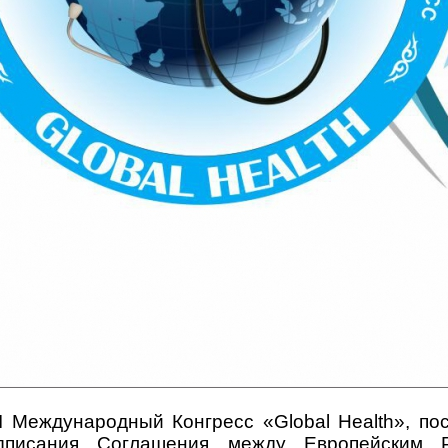
I Международный Конгресс «Global Health», п
дписания Соглашения между Европейским