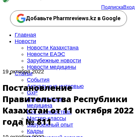
Подписка
Вход
Добавьте Pharmreviews.kz в Google
Главная
Новости
Новости Казахстана
Новости ЕАЭС
Зарубежные новости
Новости медицины
19 октября 2022
Статьи
События
Постановление
Актуальные интервью
GxP
Правительства Республики
Доказательная
медицина
Казахстан от 11 октября 2022
Все о лекарствах
Мастер-классы
года № 811
Зарубежный опыт
Кадры
19 октября 2022