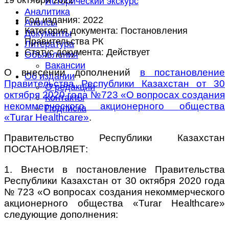
Исторический экскурс
Аналитика
Год издания:
2022
Анонсы
Категория документа:
Постановления
Документы
Правительства РК
Литература
Статус документа:
Действует
Объявления
Вакансии
О внесении дополнений
в постановление
Об издании
Правительства Республики Казахстан от 30
О редакции
октября 2020 года №723 «О вопросах создания
Контакты
некоммерческого акционерного общества
Подписка
«Turar Healthcare»
.
Правительство Республики Казахстан
ПОСТАНОВЛЯЕТ:
1. Внести в постановление Правительства
Республики Казахстан от 30 октября 2020 года
№ 723 «О вопросах создания некоммерческого
акционерного общества «Turar Healthcare»
следующие дополнения: