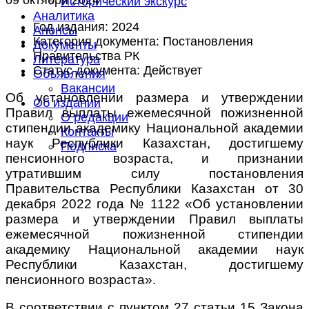
Исторический экскурс
Аналитика
Год издания:
2024
Анонсы
Категория документа:
Постановления
Документы
Правительства РК
Литература
Статус документа:
Действует
Объявления
Вакансии
Об установлении размера и утверждении
Об издании
Правил выплаты ежемесячной пожизненной
О редакции
стипендии академику Национальной академии
Контакты
наук Республики Казахстан, достигшему
Подписка
пенсионного возраста, и признании
утратившим силу постановления
Правительства Республики Казахстан от 30
декабря 2022 года № 1122 «Об установлении
размера и утверждении Правил выплаты
ежемесячной пожизненной стипендии
академику Национальной академии наук
Республики Казахстан, достигшему
пенсионного возраста».
В соответствии с пунктом 27 статьи 15 Закона