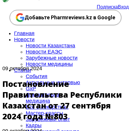
Подписка
Вход
Добавьте Pharmreviews.kz в Google
Главная
Новости
Новости Казахстана
Новости ЕАЭС
Зарубежные новости
Новости медицины
09 октября 2024
Статьи
События
Постановление
Актуальные интервью
GxP
Правительства Республики
Доказательная
медицина
Казахстан от 27 сентября
Все о лекарствах
Мастер-классы
2024 года №803
Зарубежный опыт
Кадры
09 октября 2024