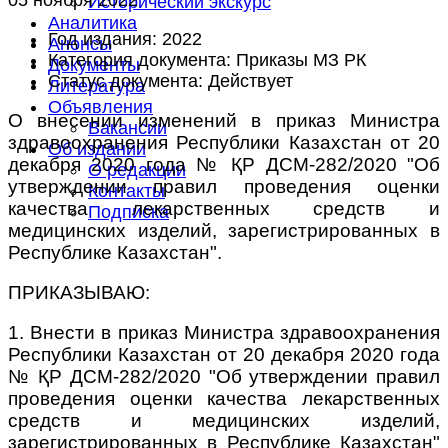
Исторический экскурс
Аналитика
Год издания:
2022
Анонсы
Категория документа:
Приказы МЗ РК
Документы
Статус документа:
Действует
Литература
Объявления
О внесении изменений в приказ Министра
Вакансии
здравоохранения Республики Казахстан от 20
Об издании
декабря 2020 года № ҚР ДСМ-282/2020 "Об
О редакции
утверждении правил проведения оценки
Контакты
качества лекарственных средств и
Подписка
медицинских изделий, зарегистрированных в
Республике Казахстан".
ПРИКАЗЫВАЮ:
1. Внести в приказ Министра здравоохранения
Республики Казахстан от 20 декабря 2020 года
№ ҚР ДСМ-282/2020 "Об утверждении правил
проведения оценки качества лекарственных
средств и медицинских изделий,
зарегистрированных в Республике Казахстан"