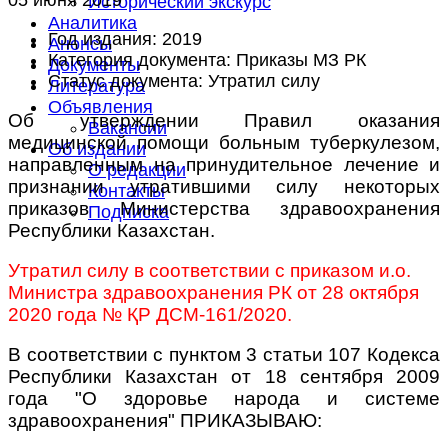
Исторический экскурс
Аналитика
Год издания:
2019
Анонсы
Категория документа:
Приказы МЗ РК
Документы
Статус документа:
Утратил силу
Литература
Объявления
Об утверждении Правил оказания
Вакансии
медицинской помощи больным туберкулезом,
Об издании
направленным на принудительное лечение и
О редакции
признании утратившими силу некоторых
Контакты
приказов Министерства здравоохранения
Подписка
Республики Казахстан.
Утратил силу в соответствии с приказом и.о.
Министра здравоохранения РК от 28 октября
2020 года № ҚР ДСМ-161/2020.
В соответствии с пунктом 3 статьи 107 Кодекса
Республики Казахстан от 18 сентября 2009
года "О здоровье народа и системе
здравоохранения" ПРИКАЗЫВАЮ: