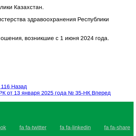
лики Казахстан.
истерства здравоохранения Республики
ношения, возникшие с 1 июня 2024 года.
 116
Назад
РК от 13 января 2025 года № 35-НҚ
Вперед
ook
fa fa-twitter
fa fa-linkedin
fa fa-share