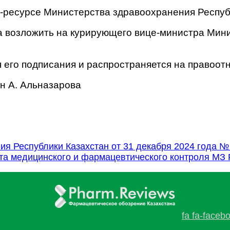
т-ресурсе Министерства здравоохранения Респуб
за возложить на курирующего вице-министра Мин
я его подписания и распространяется на правоот
н А. Альназарова
я Республики Казахстан от 31 декабря 2024 года №
та медицинского и фармацевтического контроля МЗ 
fa fa-faceb