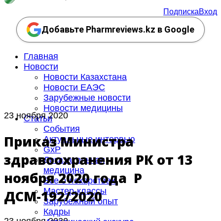
Подписка
Вход
Добавьте Pharmreviews.kz в Google
Главная
Новости
Новости Казахстана
Новости ЕАЭС
Зарубежные новости
Новости медицины
23 ноября 2020
Статьи
События
Приказ Министра
Актуальные интервью
GxP
здравоохранения РК от 13
Доказательная
медицина
ноября 2020 года ҚР
Все о лекарствах
Мастер-классы
ДСМ-192/2020
Зарубежный опыт
Кадры
23 ноября 2020