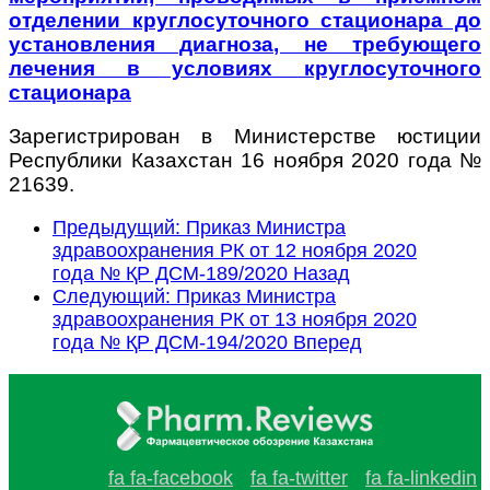
отделении круглосуточного стационара до
установления диагноза, не требующего
лечения в условиях круглосуточного
стационара
Зарегистрирован в Министерстве юстиции
Республики Казахстан 16 ноября 2020 года №
21639.
Предыдущий: Приказ Министра
здравоохранения РК от 12 ноября 2020
года № ҚР ДСМ-189/2020
Назад
Следующий: Приказ Министра
здравоохранения РК от 13 ноября 2020
года № ҚР ДСМ-194/2020
Вперед
fa fa-facebook
fa fa-twitter
fa fa-linkedin