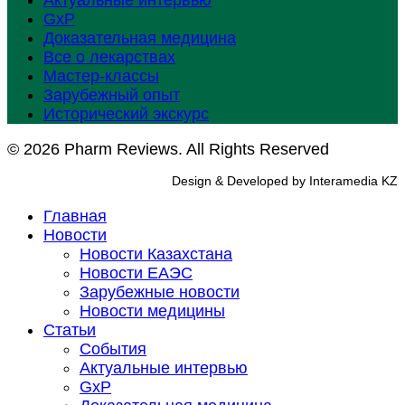
Актуальные интервью
GxP
Доказательная медицина
Все о лекарствах
Мастер-классы
Зарубежный опыт
Исторический экскурс
© 2026 Pharm Reviews. All Rights Reserved
Design & Developed by Interamedia KZ
Главная
Новости
Новости Казахстана
Новости ЕАЭС
Зарубежные новости
Новости медицины
Статьи
События
Актуальные интервью
GxP