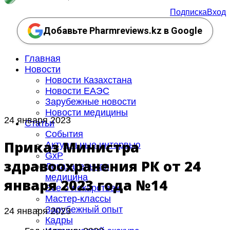
Подписка
Вход
Добавьте Pharmreviews.kz в Google
Главная
Новости
Новости Казахстана
Новости ЕАЭС
Зарубежные новости
Новости медицины
24 января 2023
Статьи
События
Приказ Министра
Актуальные интервью
GxP
здравоохранения РК от 24
Доказательная
медицина
января 2023 года №14
Все о лекарствах
Мастер-классы
Зарубежный опыт
24 января 2023
Кадры