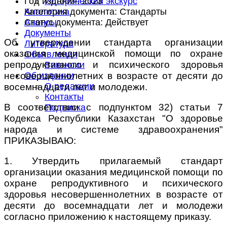
Год издания:
2023
Исторический экскурс
Категория документа:
Стандарты
Аналитика
Статус документа:
Действует
Анонсы
Документы
Об утверждении стандарта организации
Литература
оказания медицинской помощи по охране
Объявления
репродуктивного и психического здоровья
Вакансии
несовершеннолетних в возрасте от десяти до
Об издании
О редакции
восемнадцати лет и молодежи.
Контакты
В соответствии с подпунктом 32) статьи 7
Подписка
Кодекса Республики Казахстан "О здоровье
народа и системе здравоохранения"
ПРИКАЗЫВАЮ:
1. Утвердить прилагаемый стандарт
организации оказания медицинской помощи по
охране репродуктивного и психического
здоровья несовершеннолетних в возрасте от
десяти до восемнадцати лет и молодежи
согласно приложению к настоящему приказу.