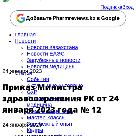
Подписка
Вход
Добавьте Pharmreviews.kz в Google
Главная
Новости
Новости Казахстана
Новости ЕАЭС
Зарубежные новости
Новости медицины
24 января 2023
Статьи
События
Приказ Министра
Актуальные интервью
GxP
здравоохранения РК от 24
Доказательная
медицина
января 2023 года № 12
Все о лекарствах
Мастер-классы
Зарубежный опыт
24 января 2023
Кадры