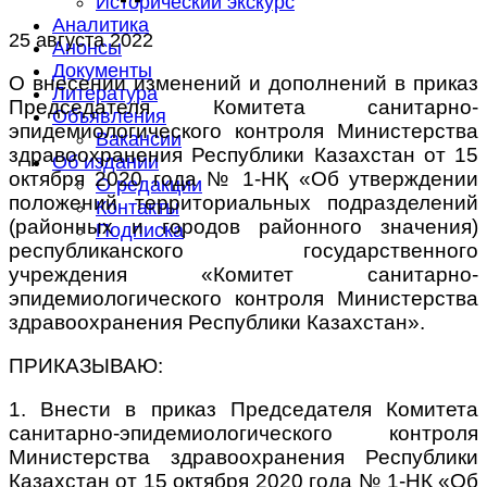
Исторический экскурс
Аналитика
25 августа 2022
Анонсы
Документы
О внесении изменений и дополнений в приказ
Литература
Председателя Комитета санитарно-
Объявления
эпидемиологического контроля Министерства
Вакансии
здравоохранения Республики Казахстан от 15
Об издании
октября 2020 года № 1-НҚ «Об утверждении
О редакции
положений территориальных подразделений
Контакты
(районных и городов районного значения)
Подписка
республиканского государственного
учреждения «Комитет санитарно-
эпидемиологического контроля Министерства
здравоохранения Республики Казахстан».
ПРИКАЗЫВАЮ:
1. Внести в приказ Председателя Комитета
санитарно-эпидемиологического контроля
Министерства здравоохранения Республики
Казахстан от 15 октября 2020 года № 1-НҚ «Об