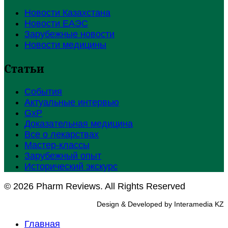
Новости Казахстана
Новости ЕАЭС
Зарубежные новости
Новости медицины
Статьи
События
Актуальные интервью
GxP
Доказательная медицина
Все о лекарствах
Мастер-классы
Зарубежный опыт
Исторический экскурс
© 2026 Pharm Reviews. All Rights Reserved
Design & Developed by Interamedia KZ
Главная