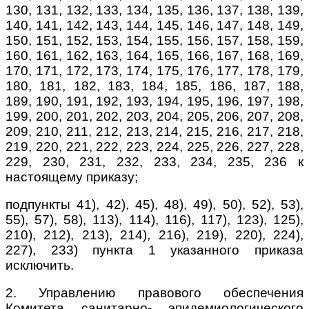
130, 131, 132, 133, 134, 135, 136, 137, 138, 139,
140, 141, 142, 143, 144, 145, 146, 147, 148, 149,
150, 151, 152, 153, 154, 155, 156, 157, 158, 159,
160, 161, 162, 163, 164, 165, 166, 167, 168, 169,
170, 171, 172, 173, 174, 175, 176, 177, 178, 179,
180, 181, 182, 183, 184, 185, 186, 187, 188,
189, 190, 191, 192, 193, 194, 195, 196, 197, 198,
199, 200, 201, 202, 203, 204, 205, 206, 207, 208,
209, 210, 211, 212, 213, 214, 215, 216, 217, 218,
219, 220, 221, 222, 223, 224, 225, 226, 227, 228,
229, 230, 231, 232, 233, 234, 235, 236 к
настоящему приказу;
подпункты 41), 42), 45), 48), 49), 50), 52), 53),
55), 57), 58), 113), 114), 116), 117), 123), 125),
210), 212), 213), 214), 216), 219), 220), 224),
227), 233) пункта 1 указанного приказа
исключить.
2. Управлению правового обеспечения
Комитета санитарно- эпидемиологического