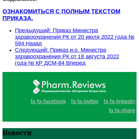
ОЗНАКОМИТЬСЯ С ПОЛНЫМ ТЕКСТОМ
ПРИКАЗА.
Предыдущий: Приказ Министра
здравоохранения РК от 20 июля 2022 года №
594
Назад
Следующий: Приказ и.о. Министра
здравоохранения РК от 18 августа 2022
года № ҚР ДСМ-84
Вперед
fa fa-facebook
fa fa-twitter
fa fa-linkedin
fa fa-share
Новости