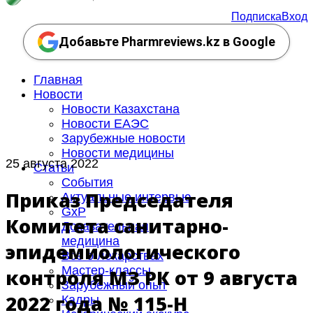
Подписка
Вход
Добавьте Pharmreviews.kz в Google
Главная
Новости
Новости Казахстана
Новости ЕАЭС
Зарубежные новости
Новости медицины
25 августа 2022
Статьи
События
Приказ Председателя
Актуальные интервью
GxP
Комитета санитарно-
Доказательная
медицина
эпидемиологического
Все о лекарствах
Мастер-классы
контроля МЗ РК от 9 августа
Зарубежный опыт
2022 года № 115-НҚ
Кадры