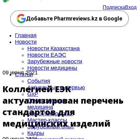
Подписка
Вход
Добавьте Pharmreviews.kz в Google
Главная
Новости
Новости Казахстана
Новости ЕАЭС
Зарубежные новости
Новости медицины
09 июня 2021
Статьи
События
Коллегией ЕЭК
Актуальные интервью
GxP
актуализирован перечень
Доказательная
медицина
стандартов для
Все о лекарствах
Мастер-классы
медицинских изделий
Зарубежный опыт
Кадры
09 июня 2021