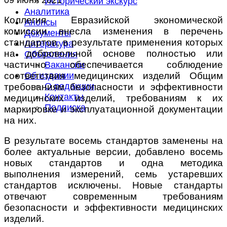
Исторический экскурс
Аналитика
Коллегия Евразийской экономической
Анонсы
комиссии внесла изменения в перечень
Документы
стандартов, в результате применения которых
Литература
на добровольной основе полностью или
Объявления
частично обеспечивается соблюдение
Вакансии
соответствия медицинских изделий Общим
Об издании
О редакции
требованиям безопасности и эффективности
Контакты
медицинских изделий, требованиям к их
Подписка
маркировке и эксплуатационной документации
на них.
В результате восемь стандартов заменены на
более актуальные версии, добавлено восемь
новых стандартов и одна методика
выполнения измерений, семь устаревших
стандартов исключены. Новые стандарты
отвечают современным требованиям
безопасности и эффективности медицинских
изделий.