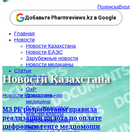
Подписка
Вход
Добавьте Pharmreviews.kz в Google
Главная
Новости
Новости Казахстана
Новости ЕАЭС
Зарубежные новости
Новости медицины
Статьи
Новости Казахстана
События
Актуальные интервью
GxP
Новости Казахстана
Доказательная
медицина
Все о лекарствах
МЗ РК разработаны правила
Мастер-классы
реализации пилота по оплате
Зарубежный опыт
цифровым теңге медпомощи
Кадры