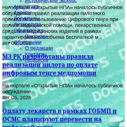
Исторический экскурс
Аналитика
На портале «Открытые НПА» началось публичное
Анонсы
обсуждение правил реализации пилотного
Документы
проекта по использованию цифрового теңге при
Литература
оплате медицинской помощи, лекарственных
Объявления
средств и медицинских изделий в рамках
Вакансии
гарантированного объема бесплатной м...
Об издании
авг 06, 2026
О редакции
Контакты
МЗ РК разработаны правила
Подписка
реализации пилота по оплате
цифровым теңге медпомощи
На портале «Открытые НПА» началось публичное
обсуждение...
авг 06, 2026
Оплату лекарств в рамках ГОБМП и
ОСМС планируют перевести на