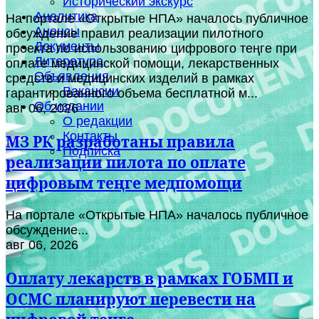
Исторический экскурс
Аналитика
На портале «Открытые НПА» началось публичное
Анонсы
обсуждение правил реализации пилотного
Документы
проекта по использованию цифрового теңге при
Литература
оплате медицинской помощи, лекарственных
Объявления
средств и медицинских изделий в рамках
Вакансии
гарантированного объема бесплатной м...
Об издании
авг 06, 2026
О редакции
Контакты
МЗ РК разработаны правила
Подписка
реализации пилота по оплате
цифровым теңге медпомощи
На портале «Открытые НПА» началось публичное
обсуждение...
авг 06, 2026
Оплату лекарств в рамках ГОБМП и
ОСМС планируют перевести на