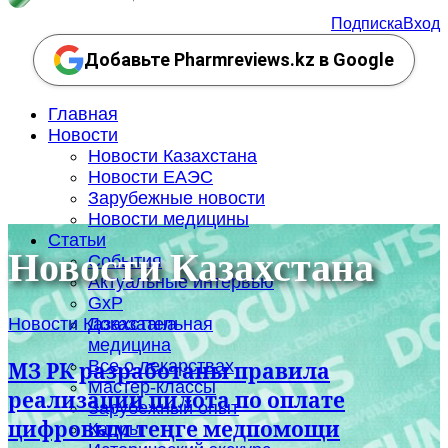
Подписка
Вход
Добавьте Pharmreviews.kz в Google
Главная
Новости
Новости Казахстана
Новости ЕАЭС
Зарубежные новости
Новости медицины
Статьи
Новости Казахстана
События
Актуальные интервью
GxP
Новости Казахстана
Доказательная
медицина
Все о лекарствах
МЗ РК разработаны правила
Мастер-классы
реализации пилота по оплате
Зарубежный опыт
цифровым теңге медпомощи
Кадры