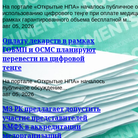
На портале «Открытые НПА» началось публичное о
использованию цифрового теңге при оплате медици
рамках гарантированного объема бесплатной м...
авг 05, 2026
Оплату лекарств в рамках
ГОБМП и ОСМС планируют
перевести на цифровой
теңге
На портале «Открытые НПА» началось
публичное обсуждение...
авг 05, 2026
МЗ РК предлагает допустить
участие представителей
КМФК в аккредитации
медорганизаций