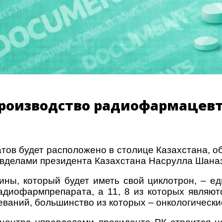
 производство радиофармацев
ов будет расположено в столице Казахстана, об
авделами президента Казахстана Насрулла Шана
ны, который будет иметь свой циклотрон, – ед
диофармпрепарата, а 11, 8 из которых являют
леваний, большинство из которых – онкологически