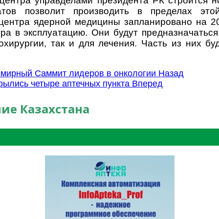
центра управделами президента РК строится но
тов позволит производить в пределах это
центра ядерной медицины запланировано на 2
тра в эксплуатацию. Они будут предназначаться
охирургии, так и для лечения. Часть из них б
емирный Саммит лидеров в онкологии
Назад
рылись четыре аптечных пункта
Вперед
ие Казахстана