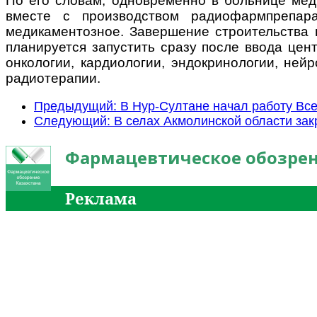
По его словам, одновременно в больнице мед
вместе с производством радиофармпрепара
медикаментозное. Завершение строительства 
планируется запустить сразу после ввода цен
онкологии, кардиологии, эндокринологии, нейр
радиотерапии.
Предыдущий: В Нур-Султане начал работу Вс
Следующий: В селах Акмолинской области зак
Фармацевтическое обозрен
Реклама