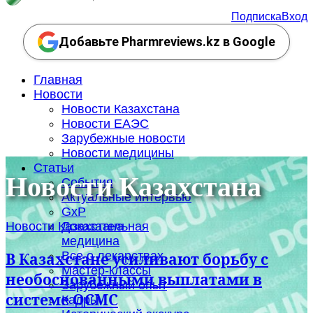
Подписка
Вход
Добавьте Pharmreviews.kz в Google
Главная
Новости
Новости Казахстана
Новости ЕАЭС
Зарубежные новости
Новости медицины
Статьи
Новости Казахстана
События
Актуальные интервью
GxP
Новости Казахстана
Доказательная
медицина
Все о лекарствах
В Казахстане усиливают борьбу с
Мастер-классы
необоснованными выплатами в
Зарубежный опыт
системе ОСМС
Кадры