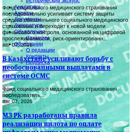
Исторический экскурс
Аналитика
Фонд социального медицинского страхования
Анонсы
последовательно усиливает систему защиты
Документы
средств обязательного социального медицинского
Литература
страхования и переходит к новой модели
Объявления
финансового контроля, основанной на цифровой
Вакансии
прослеживаемости, риск-ориентированн...
Об издании
авг 07, 2026
О редакции
Контакты
В Казахстане усиливают борьбу с
Подписка
необоснованными выплатами в
системе ОСМС
Фонд социального медицинского страхования
последователь...
авг 07, 2026
МЗ РК разработаны правила
реализации пилота по оплате