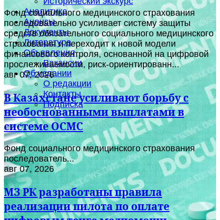
Исторический экскурс
Аналитика
Фонд социального медицинского страхования
Анонсы
последовательно усиливает систему защиты
Документы
средств обязательного социального медицинского
Литература
страхования и переходит к новой модели
Объявления
финансового контроля, основанной на цифровой
Вакансии
прослеживаемости, риск-ориентированн...
Об издании
авг 07, 2026
О редакции
Контакты
В Казахстане усиливают борьбу с
Подписка
необоснованными выплатами в
системе ОСМС
Фонд социального медицинского страхования
последователь...
авг 07, 2026
МЗ РК разработаны правила
реализации пилота по оплате