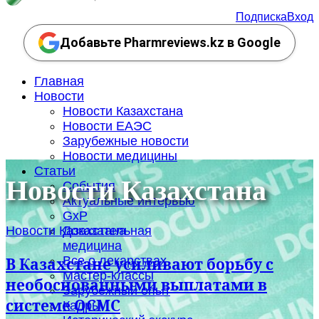
Подписка
Вход
Добавьте Pharmreviews.kz в Google
Главная
Новости
Новости Казахстана
Новости ЕАЭС
Зарубежные новости
Новости медицины
Статьи
Новости Казахстана
События
Актуальные интервью
GxP
Новости Казахстана
Доказательная
медицина
Все о лекарствах
В Казахстане усиливают борьбу с
Мастер-классы
необоснованными выплатами в
Зарубежный опыт
системе ОСМС
Кадры