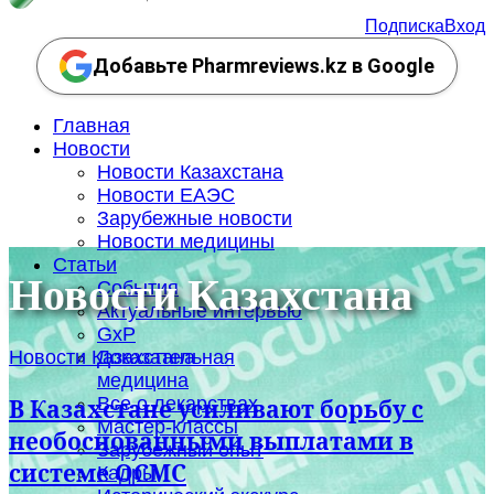
Подписка
Вход
Добавьте Pharmreviews.kz в Google
Главная
Новости
Новости Казахстана
Новости ЕАЭС
Зарубежные новости
Новости медицины
Статьи
Новости Казахстана
События
Актуальные интервью
GxP
Новости Казахстана
Доказательная
медицина
Все о лекарствах
В Казахстане усиливают борьбу с
Мастер-классы
необоснованными выплатами в
Зарубежный опыт
системе ОСМС
Кадры