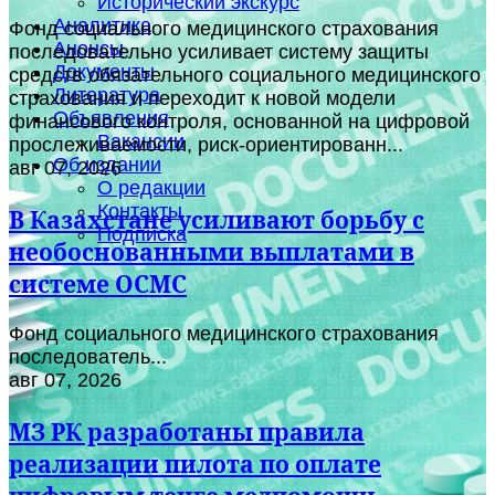
Исторический экскурс
Аналитика
Фонд социального медицинского страхования
Анонсы
последовательно усиливает систему защиты
Документы
средств обязательного социального медицинского
Литература
страхования и переходит к новой модели
Объявления
финансового контроля, основанной на цифровой
Вакансии
прослеживаемости, риск-ориентированн...
Об издании
авг 07, 2026
О редакции
Контакты
В Казахстане усиливают борьбу с
Подписка
необоснованными выплатами в
системе ОСМС
Фонд социального медицинского страхования
последователь...
авг 07, 2026
МЗ РК разработаны правила
реализации пилота по оплате