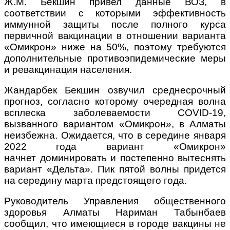
Ж.М. Бекшин привел
данные ВОЗ, в
соответствии с которыми эффективность
иммунной защиты после полного курса
первичной вакцинации в отношении
варианта
«Омикрон»
ниже на 50%, поэтому требуются
дополнительные противоэпидемические меры
и ревакцинация населения.
Жандарбек Бекшин озвучил среднесрочный
прогноз, согласно которому очередная волна
всплеска заболеваемости COVID-19,
вызванного
вариантом «Омикрон»,
в Алматы
неизбежна. Ожидается, что в середине января
2022 года
вариант «Омикрон»
начнет
доминировать и постепенно вытеснять
вариант
«Дельта»
. Пик пятой волны придется
на середину марта предстоящего года.
Руководитель Управления общественного
здоровья Алматы Нариман Табынбаев
сообщил, что имеющиеся в городе вакцины не