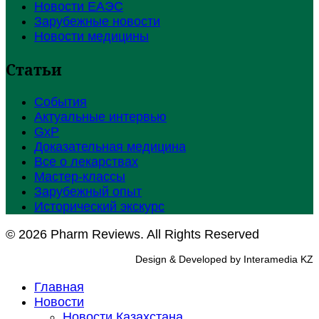
Новости ЕАЭС
Зарубежные новости
Новости медицины
Статьи
События
Актуальные интервью
GxP
Доказательная медицина
Все о лекарствах
Мастер-классы
Зарубежный опыт
Исторический экскурс
© 2026 Pharm Reviews. All Rights Reserved
Design & Developed by Interamedia KZ
Главная
Новости
Новости Казахстана