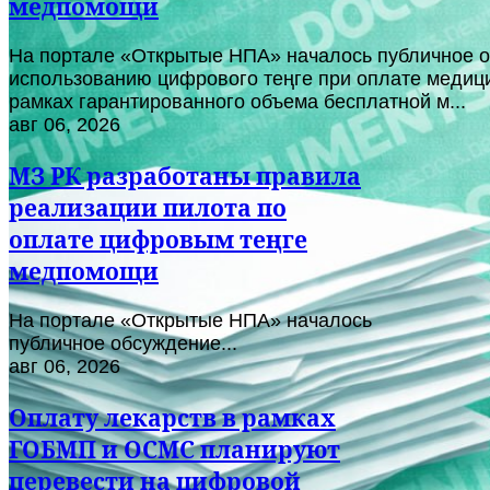
медпомощи
На портале «Открытые НПА» началось публичное о
использованию цифрового теңге при оплате медици
рамках гарантированного объема бесплатной м...
авг 06, 2026
МЗ РК разработаны правила
реализации пилота по
оплате цифровым теңге
медпомощи
На портале «Открытые НПА» началось
публичное обсуждение...
авг 06, 2026
Оплату лекарств в рамках
ГОБМП и ОСМС планируют
перевести на цифровой