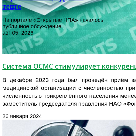
теңге
На портале «Открытые НПА» началось
публичное обсуждение...
авг 05, 2026
Система ОСМС стимулирует конкурен
В декабре 2023 года был проведён приём за
медицинской организации с численностью при
численностью прикреплённого населения менее
заместитель председателя правления НАО «Фон
26 января 2024