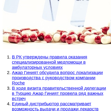
В РК утверждены правила оказания
специализированной медпомощи в
амбулаторных условиях
Ажар Гиният обсудила вопрос локализации
производства с руководством компании
Roche
В ходе визита правительственной делегации
в Турцию Ажар Гиният провела ряд важных
встреч
Единый дистрибьютор рассматривает
возможность выдачи и продажи лекарств