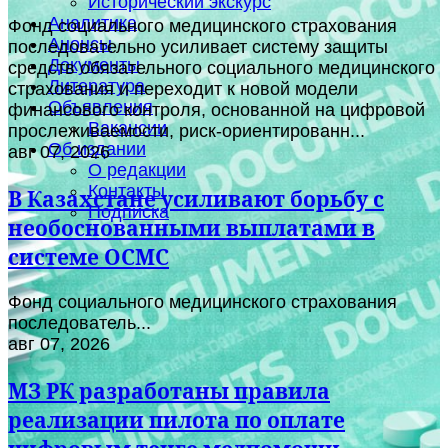
Исторический экскурс
Аналитика
Фонд социального медицинского страхования
Анонсы
последовательно усиливает систему защиты
Документы
средств обязательного социального медицинского
Литература
страхования и переходит к новой модели
Объявления
финансового контроля, основанной на цифровой
Вакансии
прослеживаемости, риск-ориентированн...
Об издании
авг 07, 2026
О редакции
Контакты
В Казахстане усиливают борьбу с
Подписка
необоснованными выплатами в
системе ОСМС
Фонд социального медицинского страхования
последователь...
авг 07, 2026
МЗ РК разработаны правила
реализации пилота по оплате