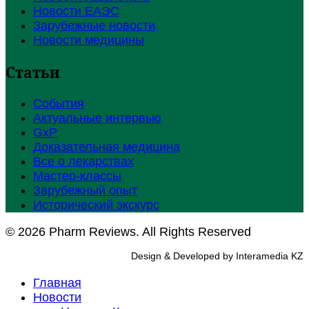
Новости ЕАЭС
Зарубежные новости
Новости медицины
Статьи
События
Актуальные интервью
GxP
Доказательная медицина
Все о лекарствах
Мастер-классы
Зарубежный опыт
Исторический экскурс
© 2026 Pharm Reviews. All Rights Reserved
Design & Developed by Interamedia KZ
Главная
Новости