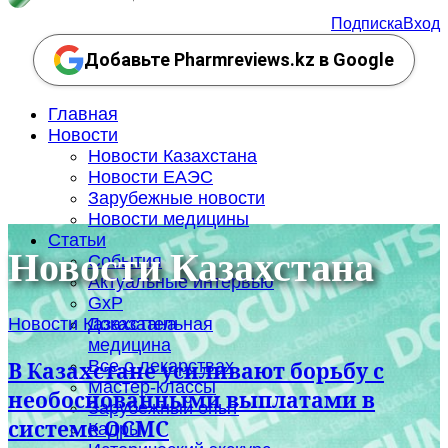
Подписка
Вход
Добавьте Pharmreviews.kz в Google
Главная
Новости
Новости Казахстана
Новости ЕАЭС
Зарубежные новости
Новости медицины
Статьи
Новости Казахстана
События
Актуальные интервью
GxP
Новости Казахстана
Доказательная
медицина
Все о лекарствах
В Казахстане усиливают борьбу с
Мастер-классы
необоснованными выплатами в
Зарубежный опыт
системе ОСМС
Кадры