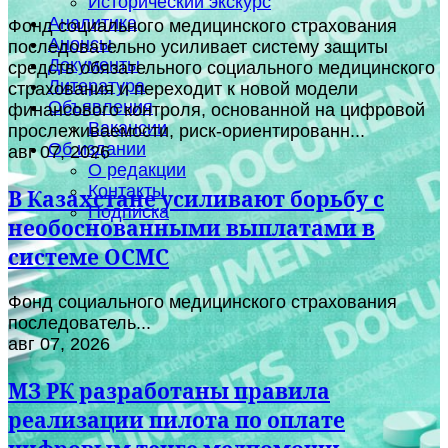
Исторический экскурс
Аналитика
Фонд социального медицинского страхования
Анонсы
последовательно усиливает систему защиты
Документы
средств обязательного социального медицинского
Литература
страхования и переходит к новой модели
Объявления
финансового контроля, основанной на цифровой
Вакансии
прослеживаемости, риск-ориентированн...
Об издании
авг 07, 2026
О редакции
Контакты
В Казахстане усиливают борьбу с
Подписка
необоснованными выплатами в
системе ОСМС
Фонд социального медицинского страхования
последователь...
авг 07, 2026
МЗ РК разработаны правила
реализации пилота по оплате