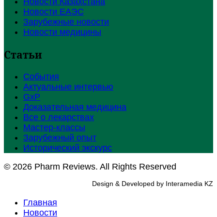
Новости Казахстана
Новости ЕАЭС
Зарубежные новости
Новости медицины
Статьи
События
Актуальные интервью
GxP
Доказательная медицина
Все о лекарствах
Мастер-классы
Зарубежный опыт
Исторический экскурс
© 2026 Pharm Reviews. All Rights Reserved
Design & Developed by Interamedia KZ
Главная
Новости