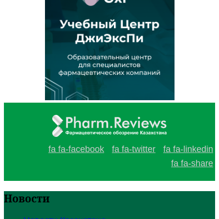
fa fa-facebook
fa fa-twitter
fa fa-linkedin
fa fa-share
Новости