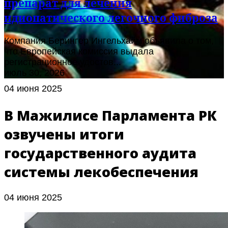
препарат для лечения
идиопатического легочного фиброза
Компания Берингер Ингельхайм объявила о том,
что Европейская комиссия выдала
регистрационное удостов...
июль 30, 2026
04 июня 2025
В Мажилисе Парламента РК
озвучены итоги
государственного аудита
системы лекобеспечения
04 июня 2025