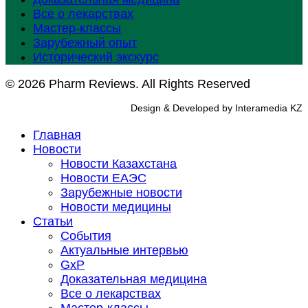
Все о лекарствах
Мастер-классы
Зарубежный опыт
Исторический экскурс
© 2026 Pharm Reviews. All Rights Reserved
Design & Developed by Interamedia KZ
Главная
Новости
Новости Казахстана
Новости ЕАЭС
Зарубежные новости
Новости медицины
Статьи
События
Актуальные интервью
GxP
Доказательная медицина
Все о лекарствах