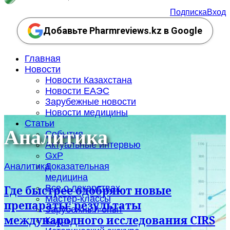
Подписка
Вход
Добавьте Pharmreviews.kz в Google
Главная
Новости
Новости Казахстана
Новости ЕАЭС
Зарубежные новости
Новости медицины
Статьи
Аналитика
События
Актуальные интервью
GxP
Аналитика
Доказательная
медицина
Все о лекарствах
Где быстрее одобряют новые
Мастер-классы
препараты: результаты
Зарубежный опыт
международного исследования CIRS
Кадры