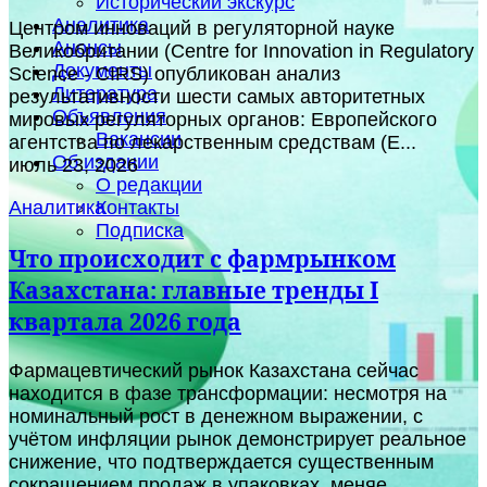
Исторический экскурс
Аналитика
Центром инноваций в регуляторной науке
Анонсы
Великобритании (Centre for Innovation in Regulatory
Документы
Science - CIRS) опубликован анализ
Литература
результативности шести самых авторитетных
Объявления
мировых регуляторных органов: Европейского
Вакансии
агентства по лекарственным средствам (E...
Об издании
июль 23, 2026
О редакции
Контакты
Аналитика
Подписка
Что происходит с фармрынком
Казахстана: главные тренды I
квартала 2026 года
Фармацевтический рынок Казахстана сейчас
находится в фазе трансформации: несмотря на
номинальный рост в денежном выражении, с
учётом инфляции рынок демонстрирует реальное
снижение, что подтверждается существенным
сокращением продаж в упаковках, меняе...