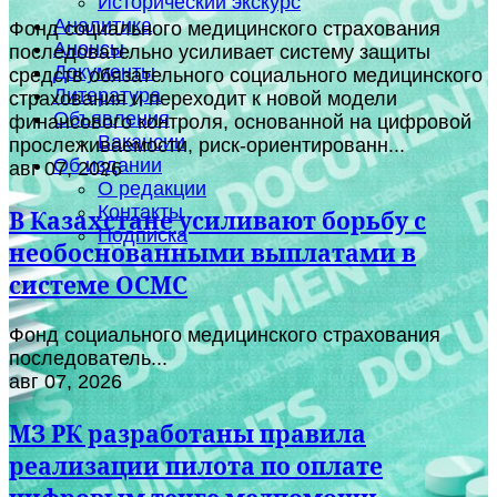
Исторический экскурс
Аналитика
Фонд социального медицинского страхования
Анонсы
последовательно усиливает систему защиты
Документы
средств обязательного социального медицинского
Литература
страхования и переходит к новой модели
Объявления
финансового контроля, основанной на цифровой
Вакансии
прослеживаемости, риск-ориентированн...
Об издании
авг 07, 2026
О редакции
Контакты
В Казахстане усиливают борьбу с
Подписка
необоснованными выплатами в
системе ОСМС
Фонд социального медицинского страхования
последователь...
авг 07, 2026
МЗ РК разработаны правила
реализации пилота по оплате