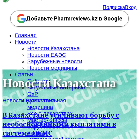
Подписка
Вход
Добавьте Pharmreviews.kz в Google
Главная
Новости
Новости Казахстана
Новости ЕАЭС
Зарубежные новости
Новости медицины
Статьи
Новости Казахстана
События
Актуальные интервью
GxP
Новости Казахстана
Доказательная
медицина
Все о лекарствах
В Казахстане усиливают борьбу с
Мастер-классы
необоснованными выплатами в
Зарубежный опыт
системе ОСМС
Кадры