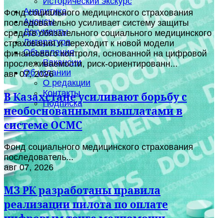
Исторический экскурс
Аналитика
Фонд социального медицинского страхования
Анонсы
последовательно усиливает систему защиты
Документы
средств обязательного социального медицинского
Литература
страхования и переходит к новой модели
Объявления
финансового контроля, основанной на цифровой
Вакансии
прослеживаемости, риск-ориентированн...
Об издании
авг 07, 2026
О редакции
Контакты
В Казахстане усиливают борьбу с
Подписка
необоснованными выплатами в
системе ОСМС
Фонд социального медицинского страхования
последователь...
авг 07, 2026
МЗ РК разработаны правила
реализации пилота по оплате