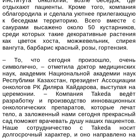
Института онкологии, возле беседок, где
отдыхают пациенты. Кроме того, компания
облагородила и сделала уютнее прилегающую
к беседкам территорию. Всего вместе с
сакурами высажено около 50 кустарников,
среди которых такие декоративные растения
как цветок хоста, можжевельник, спирея
вангута, барбарис красный, розы, гортензия.
– То, что сегодня произошло, очень
символично, – отметила доктор медицинских
наук, академик Национальной академии наук
Республики Казахстан, президент Ассоциации
онкологов РК Диляра Кайдарова, выступая на
церемонии. – Компания Takeda ведёт
разработку и производство инновационных
онкологических препаратов, которые лечат
тело, а заложенный нами сегодня прекрасный
сад поможет врачевать душу наших пациентов.
Наше сотрудничество с Takeda носит
долгосрочный характер, и оно направлено на