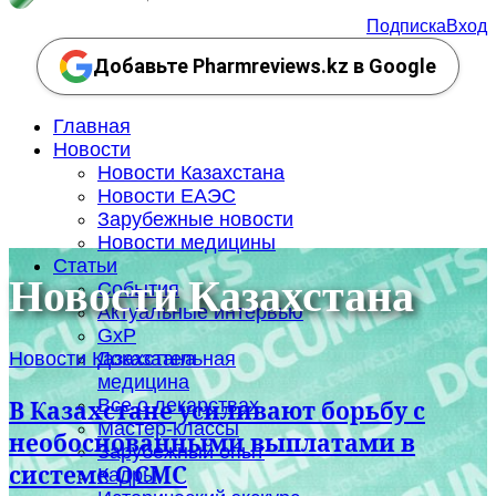
Подписка
Вход
Добавьте Pharmreviews.kz в Google
Главная
Новости
Новости Казахстана
Новости ЕАЭС
Зарубежные новости
Новости медицины
Статьи
Новости Казахстана
События
Актуальные интервью
GxP
Новости Казахстана
Доказательная
медицина
Все о лекарствах
В Казахстане усиливают борьбу с
Мастер-классы
необоснованными выплатами в
Зарубежный опыт
системе ОСМС
Кадры