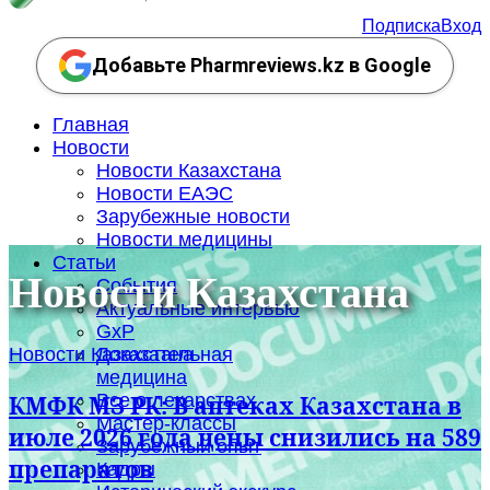
Подписка
Вход
Добавьте Pharmreviews.kz в Google
Главная
Новости
Новости Казахстана
Новости ЕАЭС
Зарубежные новости
Новости медицины
Статьи
Новости Казахстана
События
Актуальные интервью
GxP
Новости Казахстана
Доказательная
медицина
Все о лекарствах
КМФК МЗ РК: В аптеках Казахстана в
Мастер-классы
июле 2026 года цены снизились на 589
Зарубежный опыт
препаратов
Кадры