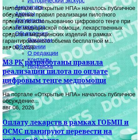
Исторический экскурс
Аналитика
На портале «Открытые НПА» началось публичное
Анонсы
обсуждение правил реализации пилотного
Документы
проекта по использованию цифрового теңге при
Литература
оплате медицинской помощи, лекарственных
Объявления
средств и медицинских изделий в рамках
Вакансии
гарантированного объема бесплатной м...
Об издании
авг 06, 2026
О редакции
Контакты
МЗ РК разработаны правила
Подписка
реализации пилота по оплате
цифровым теңге медпомощи
На портале «Открытые НПА» началось публичное
обсуждение...
авг 06, 2026
Оплату лекарств в рамках ГОБМП и
ОСМС планируют перевести на