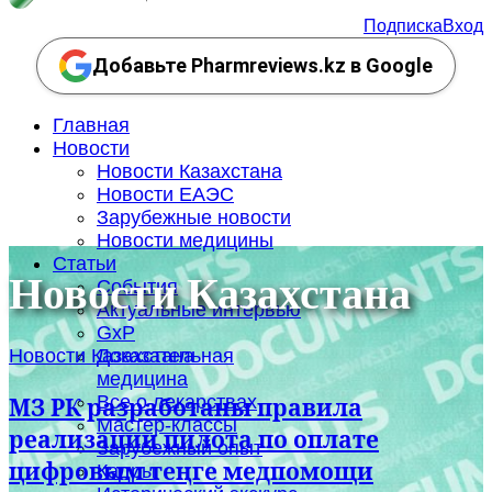
Подписка
Вход
Добавьте Pharmreviews.kz в Google
Главная
Новости
Новости Казахстана
Новости ЕАЭС
Зарубежные новости
Новости медицины
Статьи
Новости Казахстана
События
Актуальные интервью
GxP
Новости Казахстана
Доказательная
медицина
Все о лекарствах
МЗ РК разработаны правила
Мастер-классы
реализации пилота по оплате
Зарубежный опыт
цифровым теңге медпомощи
Кадры