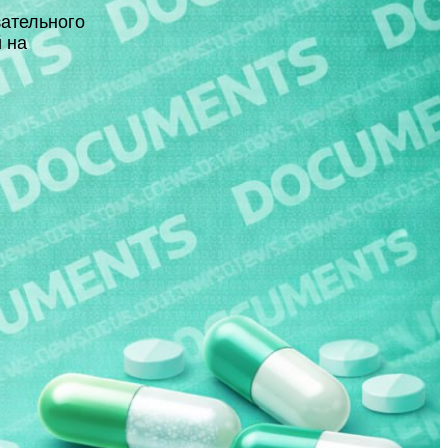
зательного
 на