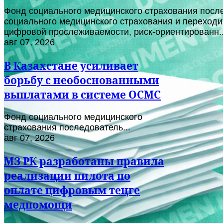
Фонд социального медицинского страхования после
социального медицинского страхования и переходи
цифровой прослеживаемости, риск-ориентированн..
авг 07, 2026
В Казахстане усиливает
борьбу с необоснованными
выплатами в системе ОСМС
Фонд социального медицинского
страхования последователь...
авг 07, 2026
МЗ РК разработаны правила
реализации пилота по
оплате цифровым теңге
медпомощи