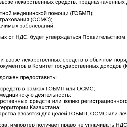
ввозе лекарственных средств, предназначенных 
атной медицинской помощи (ГОБМП);
страхования (ОСМС);
начимых заболеваний.
ых от НДС, будет утверждаться Правительством 
и ввозе лекарственных средств в обычном поря
кументов в Комитет государственных доходов (
должен предоставить:
х средств в рамках ГОБМП или ОСМС;
медицинскую деятельность;
карственных средств или копию регистрационно
территории Казахстана;
арства ввозятся для целей ГОБМП, ОСМС или ле
воза, импортер получает право не уплачивать Н