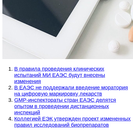
В правила проведения клинических
испытаний МИ ЕАЭС будут внесены
изменения
В ЕАЭС не поддержали введение моратория
на цифровую маркировку лекарств
GMP-инспектораты стран ЕАЭС делятся
опытом в проведении дистанционных
инспекций
Коллегией ЕЭК утвержден проект измененных
правил исследований биопрепаратов