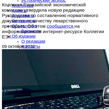
Исторический экскурс
Коллегия Евразийской экономической
Аналитика
комиссии утвердила новую редакцию
Анонсы
Руководства по составлению нормативного
Документы
документа по качеству лекарственного
Литература
препарата. Об этом
сообщается
на
Объявления
Вакансии
информационном интернет-ресурсе Коллегии
Об издании
ЕЭК.
О редакции
09 октября 2022
Контакты
Подписка