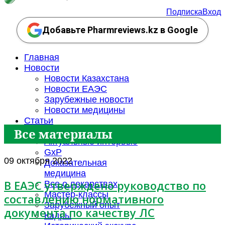
Подписка
Вход
Добавьте Pharmreviews.kz в Google
Главная
Новости
Новости Казахстана
Новости ЕАЭС
Зарубежные новости
Новости медицины
Статьи
Все материалы
События
Актуальные интервью
GxP
09 октября 2022
Доказательная
медицина
В ЕАЭС утверждено руководство по
Все о лекарствах
Мастер-классы
составлению нормативного
Зарубежный опыт
документа по качеству ЛС
Кадры