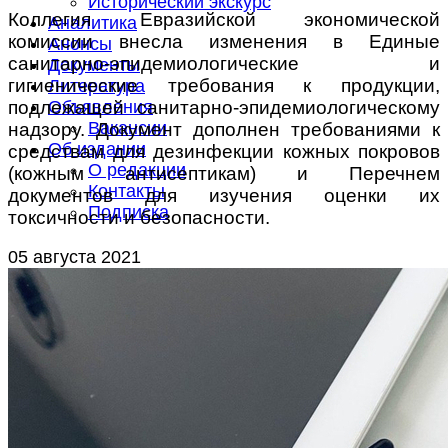
Исторический экскурс
Коллегия Евразийской экономической
Аналитика
комиссии внесла изменения в Единые
Анонсы
санитарно-эпидемиологические и
Документы
гигиенические требования к продукции,
Литература
подлежащей санитарно-эпидемиологическому
Объявления
Вакансии
надзору. Документ дополнен требованиями к
Об издании
средствам для дезинфекции кожных покровов
О редакции
(кожным антисептикам) и Перечнем
Контакты
документов для изучения оценки их
Подписка
токсичности и безопасности.
05 августа 2021