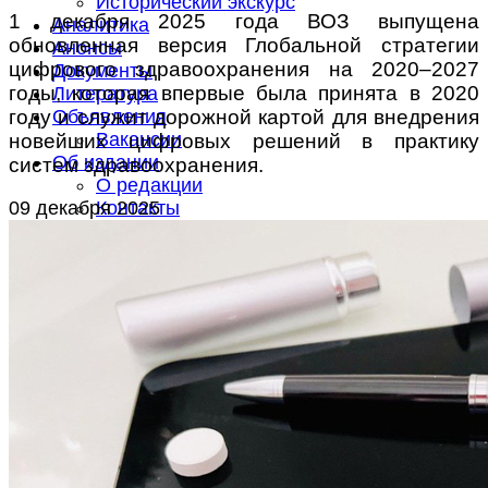
Исторический экскурс
1 декабря 2025 года ВОЗ выпущена
Аналитика
обновленная
версия
Глобальной стратегии
Анонсы
цифрового здравоохранения на 2020–2027
Документы
годы, которая впервые была принята
в 2020
Литература
году и
служит дорожной картой для внедрения
Объявления
Вакансии
новейших цифровых решений в практику
Об издании
систем здравоохранения.
О редакции
09 декабря 2025
Контакты
Подписка