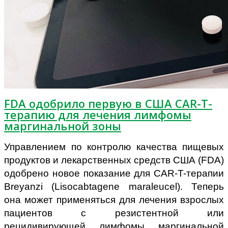
FDA одобрило первую в США CAR-T-
терапию для лечения лимфомы
маргинальной зоны
Управлением по контролю качества пищевых
продуктов и лекарственных средств США (FDA)
одобрено новое показание для CAR-T-терапии
Breyanzi (Lisocabtagene maraleucel). Теперь
она может применяться для лечения взрослых
пациентов с резистентной или
рецидивирующей лимфомы маргинальной