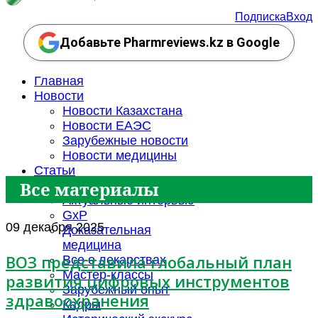
Подписка
Вход
Добавьте Pharmreviews.kz в Google
Главная
Новости
Новости Казахстана
Новости ЕАЭС
Зарубежные новости
Новости медицины
Статьи
Все материалы
События
Актуальные интервью
GxP
09 декабря 2025
Доказательная
медицина
ВОЗ представила глобальный план
Все о лекарствах
Мастер-классы
развития цифровых инструментов
Зарубежный опыт
здравоохранения
Кадры