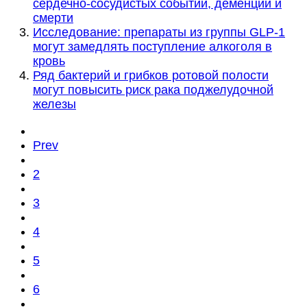
сердечно-сосудистых событий, деменции и
смерти
Исследование: препараты из группы GLP-1
могут замедлять поступление алкоголя в
кровь
Ряд бактерий и грибков ротовой полости
могут повысить риск рака поджелудочной
железы
Prev
2
3
4
5
6